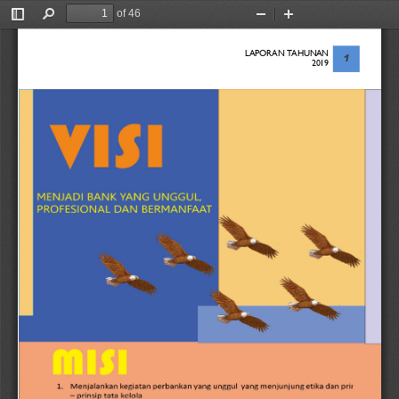
of 46
Toggle
Find
Zoom
Zoom
Sidebar
Out
In
LAPORAN TAHUNAN
1
2019