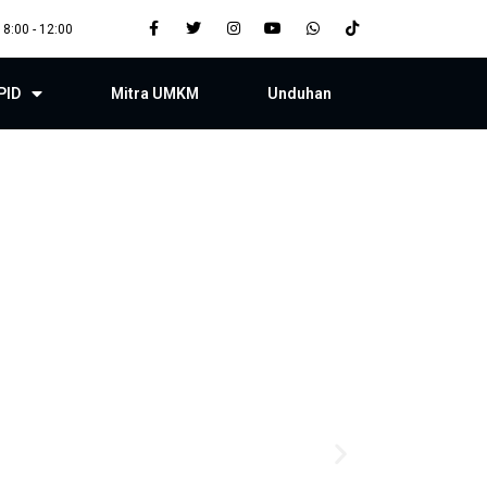
 8:00 - 12:00
PID
Mitra UMKM
Unduhan