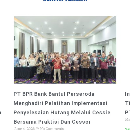
PT BPR Bank Bantul Perseroda
I
Menghadiri Pelatihan Implementasi
T
n
Penyelesaian Hutang Melalui Cessie
P
Ma
Bersama Praktisi Dan Cessor​
June 4, 2026
No Comments
Sel